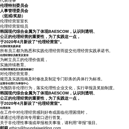
代表理事
伦理特别委员会
人事管理委员会
（惩戒/奖励）
伦理经营室室长
伦理经营室组员
韩国现代综合金属为了体现BAESCOM，认识到透明、
公正的伦理经营的重要性，为了实践这一点，
于2020年4月新设了"伦理经营室"。
伦理经营实践承诺
所有员工都为熟悉和实践伦理经营而提交伦理经营实践承诺书。
伦理经营职员教育及宣传
为树立员工的伦理价值观，
实施持续教育。
伦理经营规范及实践指南修订
对伦理经营宪章、
规范及实践指南及时修改及制定专门职务的具体行为标准。
运营非伦理行为举报中心
为预防非伦理行为，落实伦理性企业文化，实行举报及奖励制度。
韩国现代综合金属为了体现BAESCOM，认识到透明、
公正的伦理经营的重要性，为了实践这一点，
于2020年4月新设了"伦理经营室"。
伦理咨询
在工作中对伦理经营感到好奇或面临伦理困境时，
请通过伦理咨询专用窗口进行答复。
关于非伦理性事项或举报相关事项，请利用“举报”项目。
邮箱
ethics@hyundaiwelding.com